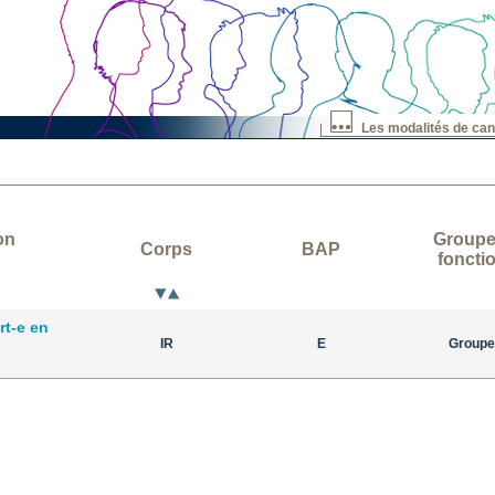
Les modalités de can
ion
Groupe
Corps
BAP
foncti
rt-e en
IR
E
Groupe