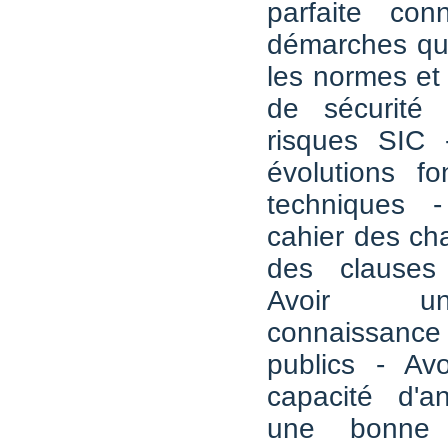
parfaite con
démarches qual
les normes et
de sécurité 
risques SIC -
évolutions fo
techniques 
cahier des ch
des clauses
Avoir u
connaissanc
publics - Av
capacité d'a
une bonne 