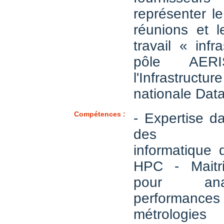
représenter l
réunions et 
travail « infr
pôle AE
l'Infrastructu
nationale Data
Compétences :
- Expertise d
des arch
informatique 
HPC - Maitri
pour ana
performances
métrologies