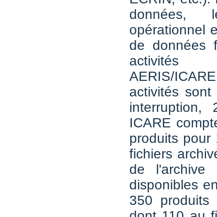
données, l
opérationnel et
de données f
activités
AERIS/IC
activités son
interruption, 
ICARE compte
produits pour 
fichiers archi
de l'archiv
disponibles en
350 produits 
dont 110 au fi