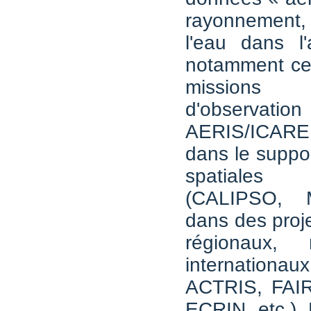
rayonnement
l'eau dans l
notamment cel
missions
d'observatio
AERIS/ICARE
dans le suppo
spatiale
(CALIPSO, M
dans des proje
régionaux, 
internatio
ACTRIS, FAI
ECRIN, etc.). 