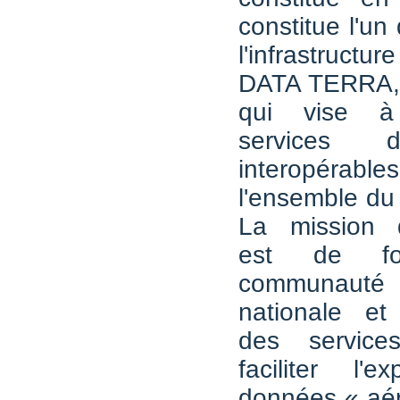
constitue l'un
l'infrastructu
DATA TERRA, 
qui vise à
services 
interopérab
l'ensemble du
La mission 
est de fo
communauté 
nationale et 
des service
faciliter l'e
données « aér