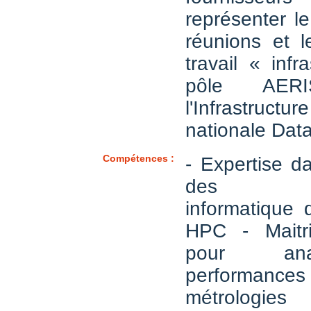
représenter l
réunions et 
travail « infr
pôle AE
l'Infrastructu
nationale Data
Compétences :
- Expertise d
des arch
informatique 
HPC - Maitri
pour ana
performances
métrologies