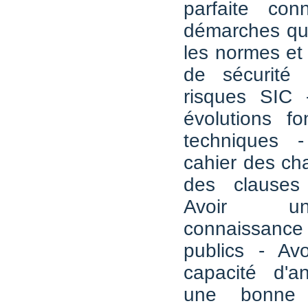
parfaite con
démarches qual
les normes et
de sécurité 
risques SIC -
évolutions fo
techniques 
cahier des ch
des clauses
Avoir u
connaissanc
publics - Av
capacité d'a
une bonne 