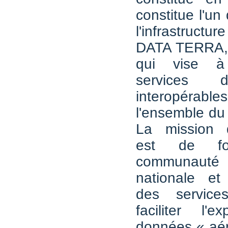
constitue l'un
l'infrastructu
DATA TERRA, 
qui vise à
services 
interopérab
l'ensemble du
La mission 
est de fo
communauté 
nationale et 
des service
faciliter l'e
données « aér