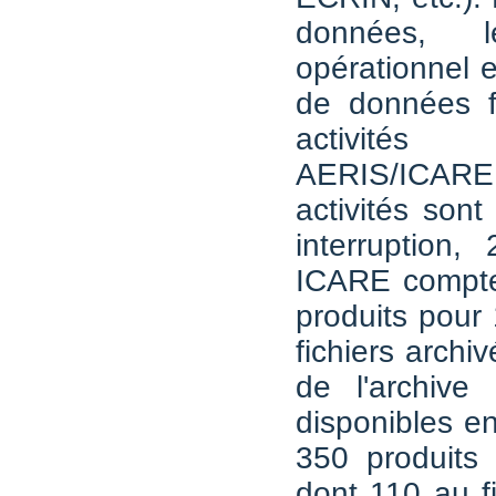
données, l
opérationnel et
de données f
activités
AERIS/IC
activités son
interruption, 
ICARE compte
produits pour 
fichiers archi
de l'archiv
disponibles en
350 produits 
dont 110 au fi