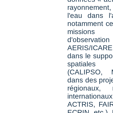
rayonnement
l'eau dans l
notamment cel
missions
d'observatio
AERIS/ICARE
dans le suppo
spatiale
(CALIPSO, M
dans des proje
régionaux, 
internatio
ACTRIS, FAI
ECRIN, etc.). 