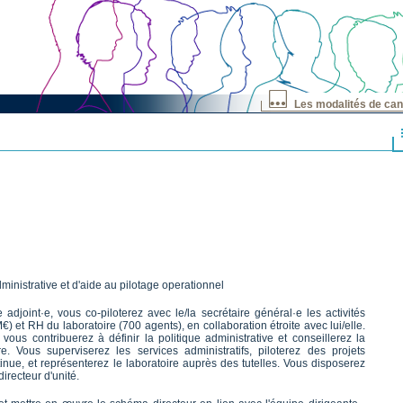
Les modalités de can
inistrative et d'aide au pilotage operationnel
 adjoint·e, vous co-piloterez avec le/la secrétaire général·e les activités
€) et RH du laboratoire (700 agents), en collaboration étroite avec lui/elle.
ous contribuerez à définir la politique administrative et conseillerez la
. Vous superviserez les services administratifs, piloterez des projets
tinue, et représenterez le laboratoire auprès des tutelles. Vous disposerez
irecteur d'unité.