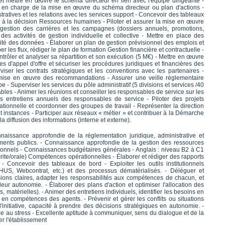
 et mettre en œuvre le schéma directeur en lien avec l'équipe dirigeante -
 en charge de la mise en œuvre du schéma directeur ou plan d'actions -
ratives et les relations avec les services support - Concevoir des tableaux
e à la décision Ressources humaines - Piloter et assurer la mise en œuvre
gestion des carrières et les campagnes (dossiers annuels, promotions,
 des activités de gestion individuelle et collective - Mettre en place des
dité des données - Élaborer un plan de gestion prévisionnel des emplois et
 les flux, rédiger le plan de formation Gestion financière et contractuelle -
ntrôler et analyser sa répartition et son exécution (5 M€) - Mettre en œuvre
res d'appel d'offre et sécuriser les procédures juridiques et financières des
iser les contrats stratégiques et les conventions avec les partenaires -
a mise en œuvre des recommandations - Assurer une veille réglementaire
- Superviser les services du pôle administratif (5 divisions et services /40
bles - Animer les réunions et conseiller les responsables de service sur les
s entretiens annuels des responsables de service - Piloter des projets
ationnelle et coordonner des groupes de travail - Représenter la direction
et instances - Participer aux réseaux « métier » et contribuer à la Démarche
la diffusion des informations (interne et externe).
aissance approfondie de la réglementation juridique, administrative et
sements publics. - Connaissance approfondie de la gestion des ressources
sonnels - Connaissances budgétaires générales - Anglais : niveau B2 à C1
ite/orale) Compétences opérationnelles - Élaborer et rédiger des rapports
 Concevoir des tableaux de bord - Exploiter les outils institutionnels
S, Webcontrat, etc.) et des processus dématérialisés. - Déléguer et
sions claires, adapter les responsabilités aux compétences de chacun, et
r autonomie. - Élaborer des plans d'action et optimiser l'allocation des
 matérielles). - Animer des entretiens individuels, identifier les besoins en
e en compétences des agents. - Prévenir et gérer les conflits ou situations
l'initiative, capacité à prendre des décisions stratégiques en autonomie. -
ce au stress - Excellente aptitude à communiquer, sens du dialogue et de la
er l'établissement