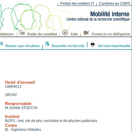
Portail des métiers IT
Carrières au CNRS
didature
Guide du candidat
Aide
Contacts en délégation
Retour aux résultats
Nouvelle recherche
Version imprimable
Unité d'accueil
UMR9012
ORSAY
Responsable
M. Achille STOCCHI
Institut
IN2P3 - Inst. nle de phy. nucléaire et de phy.des particules
Corps
IE - Ingénieur d'études