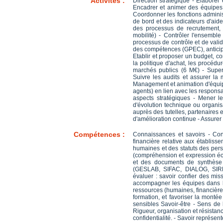
Activités :
Direction stratégique - Élaborer
Encadrer et animer des équipes
Coordonner les fonctions administ
de bord et des indicateurs d'aid
des processus de recrutement, 
mobilité) - Contrôler l'ensemble
processus de contrôle et de vali
des compétences (GPEC), anticiper
Etablir et proposer un budget, co
la politique d'achat, les procédu
marchés publics (6 M€) - Superv
Suivre les audits et assurer l
Management et animation d'équipe 
agents) en lien avec les responsa
aspects stratégiques - Mener le
d'évolution technique ou organis
auprès des tutelles, partenaires 
d'amélioration continue - Assurer 
Compétences :
Connaissances et savoirs - Conn
financière relative aux établis
humaines et des statuts des per
(compréhension et expression écr
et des documents de synthèse -
(GESLAB, SIFAC, DIALOG, SIRHU
évaluer : savoir confier des mis
accompagner les équipes dans leu
ressources (humaines, financières,
formation, et favoriser la monté
sensibles Savoir-être - Sens de 
Rigueur, organisation et résistan
confidentialité. - Savoir représent