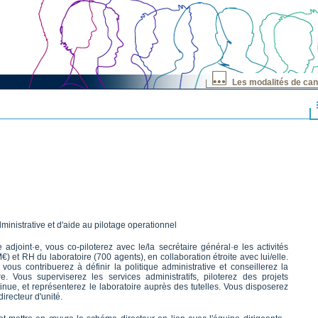
Les modalités de can
inistrative et d'aide au pilotage operationnel
 adjoint·e, vous co-piloterez avec le/la secrétaire général·e les activités
€) et RH du laboratoire (700 agents), en collaboration étroite avec lui/elle.
ous contribuerez à définir la politique administrative et conseillerez la
. Vous superviserez les services administratifs, piloterez des projets
tinue, et représenterez le laboratoire auprès des tutelles. Vous disposerez
irecteur d'unité.