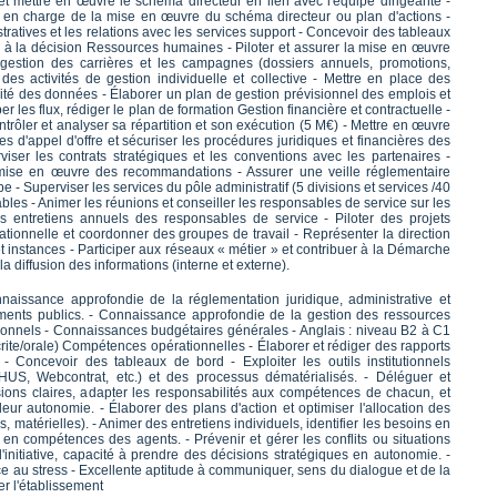
 et mettre en œuvre le schéma directeur en lien avec l'équipe dirigeante -
 en charge de la mise en œuvre du schéma directeur ou plan d'actions -
ratives et les relations avec les services support - Concevoir des tableaux
e à la décision Ressources humaines - Piloter et assurer la mise en œuvre
gestion des carrières et les campagnes (dossiers annuels, promotions,
 des activités de gestion individuelle et collective - Mettre en place des
dité des données - Élaborer un plan de gestion prévisionnel des emplois et
 les flux, rédiger le plan de formation Gestion financière et contractuelle -
ntrôler et analyser sa répartition et son exécution (5 M€) - Mettre en œuvre
res d'appel d'offre et sécuriser les procédures juridiques et financières des
iser les contrats stratégiques et les conventions avec les partenaires -
a mise en œuvre des recommandations - Assurer une veille réglementaire
- Superviser les services du pôle administratif (5 divisions et services /40
bles - Animer les réunions et conseiller les responsables de service sur les
s entretiens annuels des responsables de service - Piloter des projets
ationnelle et coordonner des groupes de travail - Représenter la direction
et instances - Participer aux réseaux « métier » et contribuer à la Démarche
la diffusion des informations (interne et externe).
aissance approfondie de la réglementation juridique, administrative et
sements publics. - Connaissance approfondie de la gestion des ressources
sonnels - Connaissances budgétaires générales - Anglais : niveau B2 à C1
ite/orale) Compétences opérationnelles - Élaborer et rédiger des rapports
 Concevoir des tableaux de bord - Exploiter les outils institutionnels
S, Webcontrat, etc.) et des processus dématérialisés. - Déléguer et
sions claires, adapter les responsabilités aux compétences de chacun, et
r autonomie. - Élaborer des plans d'action et optimiser l'allocation des
 matérielles). - Animer des entretiens individuels, identifier les besoins en
e en compétences des agents. - Prévenir et gérer les conflits ou situations
l'initiative, capacité à prendre des décisions stratégiques en autonomie. -
ce au stress - Excellente aptitude à communiquer, sens du dialogue et de la
er l'établissement