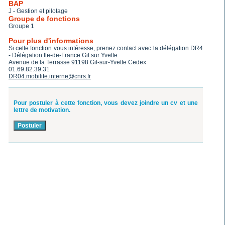
BAP
J - Gestion et pilotage
Groupe de fonctions
Groupe 1
Pour plus d'informations
Si cette fonction vous intéresse, prenez contact avec la délégation DR4
- Délégation Ile-de-France Gif sur Yvette
Avenue de la Terrasse 91198 Gif-sur-Yvette Cedex
01.69.82.39.31
DR04.mobilite.interne@cnrs.fr
Pour postuler à cette fonction, vous devez joindre un cv et une
lettre de motivation.