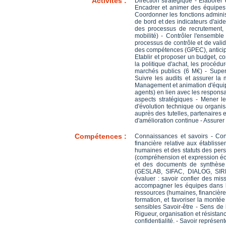
Activités :
Direction stratégique - Élaborer
Encadrer et animer des équipes
Coordonner les fonctions administ
de bord et des indicateurs d'aid
des processus de recrutement, 
mobilité) - Contrôler l'ensemble
processus de contrôle et de vali
des compétences (GPEC), anticiper
Etablir et proposer un budget, co
la politique d'achat, les procédu
marchés publics (6 M€) - Superv
Suivre les audits et assurer l
Management et animation d'équipe 
agents) en lien avec les responsa
aspects stratégiques - Mener le
d'évolution technique ou organis
auprès des tutelles, partenaires 
d'amélioration continue - Assurer 
Compétences :
Connaissances et savoirs - Conn
financière relative aux établis
humaines et des statuts des per
(compréhension et expression écr
et des documents de synthèse -
(GESLAB, SIFAC, DIALOG, SIRHU
évaluer : savoir confier des mis
accompagner les équipes dans leu
ressources (humaines, financières,
formation, et favoriser la monté
sensibles Savoir-être - Sens de 
Rigueur, organisation et résistan
confidentialité. - Savoir représent