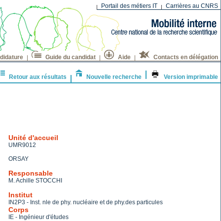
Portail des métiers IT
Carrières au CNRS
didature
Guide du candidat
Aide
Contacts en délégation
Retour aux résultats
Nouvelle recherche
Version imprimable
Unité d'accueil
UMR9012
ORSAY
Responsable
M. Achille STOCCHI
Institut
IN2P3 - Inst. nle de phy. nucléaire et de phy.des particules
Corps
IE - Ingénieur d'études