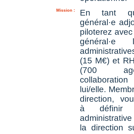
Mission :
En tant qu
général·e adjo
piloterez avec 
général·e l
administrativ
(15 M€) et RH
(700 ag
collaboratio
lui/elle. Memb
direction, vo
à définir 
administrative
la direction 