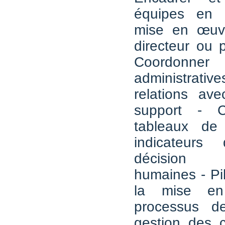
équipes en 
mise en œuv
directeur ou p
Coordonner 
administra
relations ave
support - C
tableaux de
indicateurs
décision 
humaines - Pil
la mise e
processus de
gestion des c