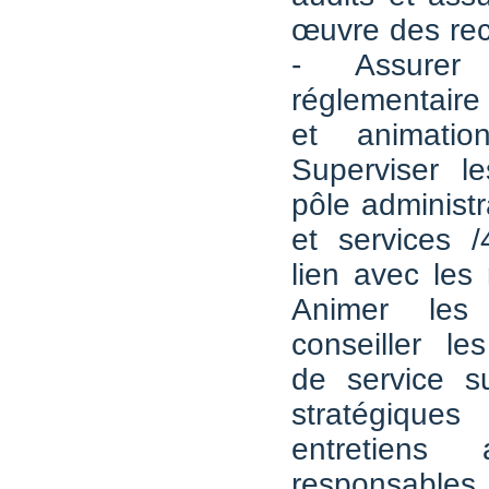
œuvre des re
- Assurer
réglementai
et animatio
Superviser l
pôle administra
et services 
lien avec les
Animer les
conseiller le
de service s
stratégique
entretiens
responsables