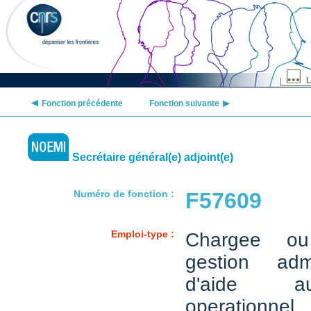
L
Fonction précédente
Fonction suivante
Secrétaire général(e) adjoint(e)
Numéro de fonction :
F57609
Emploi-type :
Chargee o
gestion admi
d'aide a
operationnel