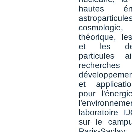
hautes én
astroparti
cosmologie,
théorique, le
et les dé
particules 
recher
développemen
et applicati
pour l'énergi
l'environ
laboratoire I
sur le campus
Paris-Sacla