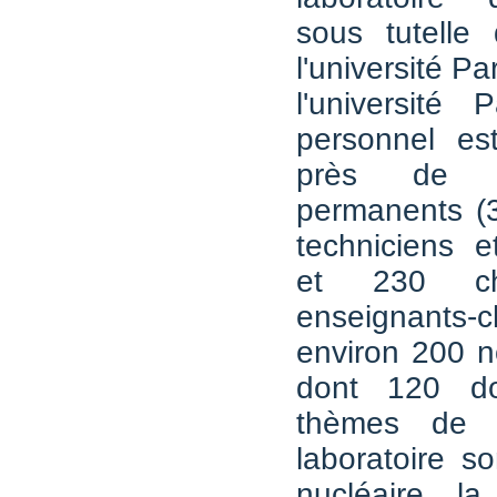
sous tutell
l'université Pa
l'université 
personnel es
près de 
permanents (3
techniciens et
et 230 ch
enseignants-
environ 200 
dont 120 do
thèmes de 
laboratoire s
nucléaire, l