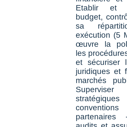
Etablir et
budget, contrô
sa réparti
exécution (5 
œuvre la poli
les procédures
et sécuriser 
juridiques et 
marchés pub
Superviser 
stratégiq
conventio
partenaires
audits et ass