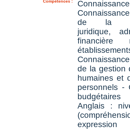
Compétences :
Connaissance
Connaissanc
de la rég
juridique, ad
financière 
établissemen
Connaissanc
de la gestion
humaines et d
personnels -
budgétaires
Anglais : n
(compréh
expression 