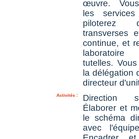
œuvre. Vous
les services 
piloterez 
transverses et
continue, et r
laboratoir
tutelles. Vou
la délégation 
directeur d'uni
Activités :
Direction s
Élaborer et m
le schéma dir
avec l'équip
Encadrer e