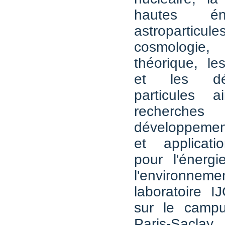
hautes én
astroparti
cosmologie,
théorique, le
et les dé
particules 
recher
développemen
et applicati
pour l'énergi
l'environ
laboratoire I
sur le campus
Paris-Sacla