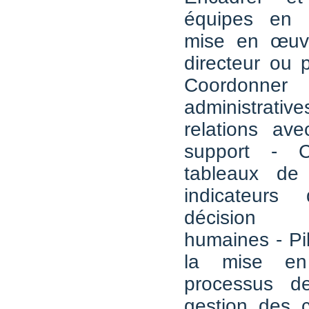
équipes en 
mise en œuv
directeur ou p
Coordonner 
administra
relations ave
support - C
tableaux de
indicateurs
décision 
humaines - Pil
la mise e
processus de
gestion des c