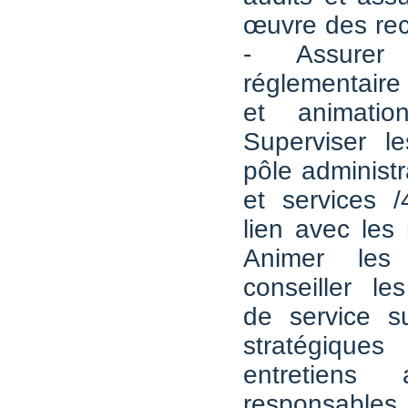
œuvre des re
- Assurer
réglementai
et animatio
Superviser l
pôle administra
et services 
lien avec les
Animer les
conseiller le
de service s
stratégique
entretiens
responsables