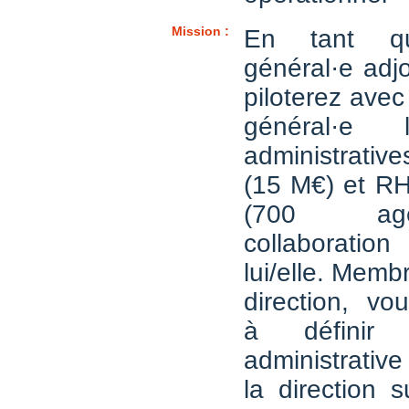
Mission :
En tant qu
général·e adjo
piloterez avec 
général·e l
administrativ
(15 M€) et RH
(700 ag
collaboratio
lui/elle. Memb
direction, vo
à définir 
administrative
la direction 