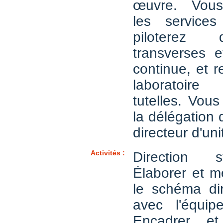
œuvre. Vous
les services 
piloterez 
transverses et
continue, et r
laboratoir
tutelles. Vou
la délégation 
directeur d'uni
Activités :
Direction s
Élaborer et m
le schéma dir
avec l'équip
Encadrer e