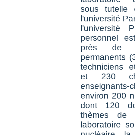
sous tutell
l'université Pa
l'université 
personnel es
près de 
permanents (3
techniciens et
et 230 ch
enseignants-
environ 200 
dont 120 do
thèmes de 
laboratoire s
nucléaire, l