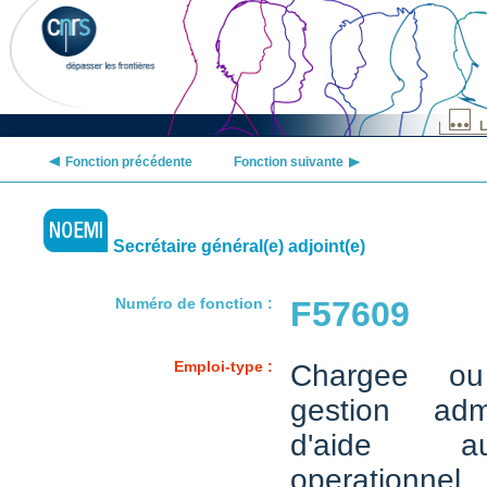
L
Fonction précédente
Fonction suivante
Secrétaire général(e) adjoint(e)
Numéro de fonction :
F57609
Emploi-type :
Chargee o
gestion admi
d'aide a
operationnel