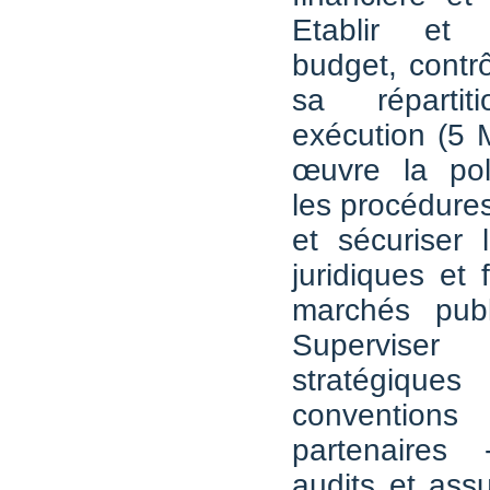
Etablir et
budget, contrô
sa réparti
exécution (5 
œuvre la poli
les procédures
et sécuriser 
juridiques et 
marchés pub
Superviser 
stratégiq
conventio
partenaires
audits et ass