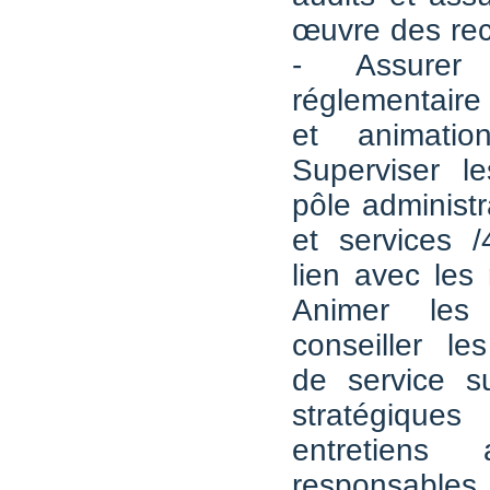
œuvre des re
- Assurer
réglementai
et animatio
Superviser l
pôle administra
et services 
lien avec les
Animer les
conseiller le
de service s
stratégique
entretiens
responsables