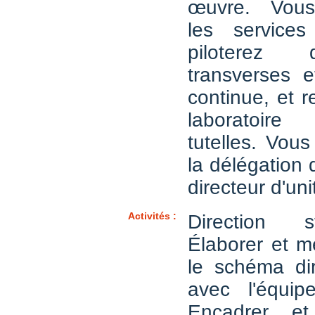
œuvre. Vous
les services 
piloterez 
transverses et
continue, et r
laboratoir
tutelles. Vou
la délégation 
directeur d'uni
Activités :
Direction s
Élaborer et m
le schéma dir
avec l'équip
Encadrer e