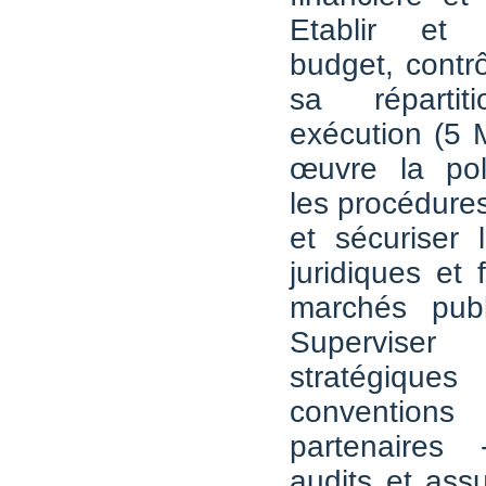
Etablir et
budget, contrô
sa réparti
exécution (5 
œuvre la poli
les procédures
et sécuriser 
juridiques et 
marchés pub
Superviser 
stratégiq
conventio
partenaires
audits et ass