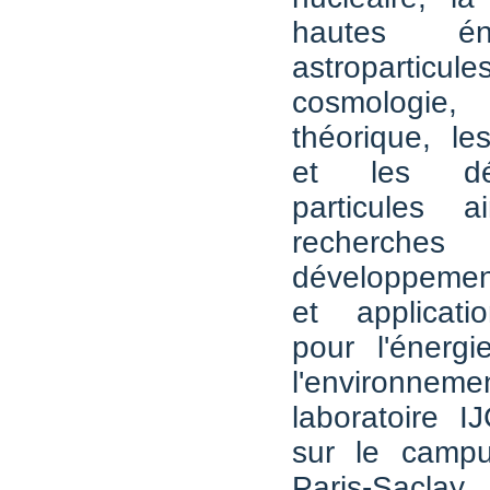
hautes én
astroparti
cosmologie,
théorique, le
et les dé
particules 
recher
développemen
et applicati
pour l'énergi
l'environ
laboratoire I
sur le campus
Paris-Sacla