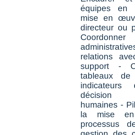
équipes en 
mise en œuv
directeur ou p
Coordonner 
administra
relations ave
support - C
tableaux de
indicateurs
décision 
humaines - Pil
la mise e
processus de
gestion des c