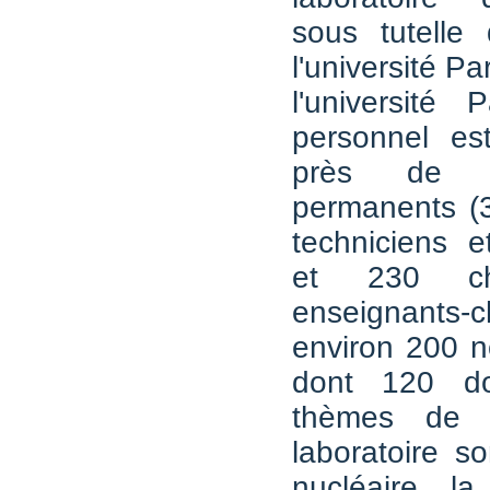
sous tutell
l'université Pa
l'université 
personnel es
près de 
permanents (3
techniciens et
et 230 ch
enseignants-
environ 200 
dont 120 do
thèmes de 
laboratoire s
nucléaire, l