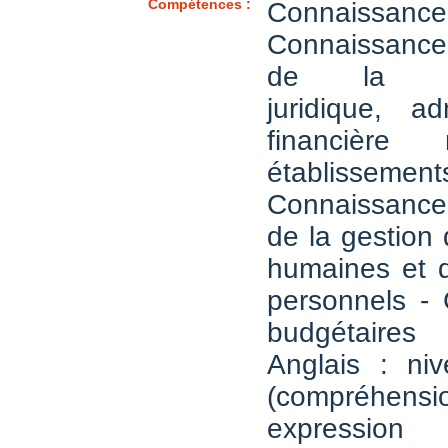
Compétences :
Connaissance
Connaissanc
de la rég
juridique, ad
financière 
établissemen
Connaissanc
de la gestion
humaines et d
personnels -
budgétaires
Anglais : n
(compréh
expression 