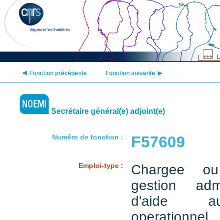
L
Fonction précédente
Fonction suivante
Secrétaire général(e) adjoint(e)
Numéro de fonction :
F57609
Emploi-type :
Chargee o
gestion admi
d'aide a
operationnel