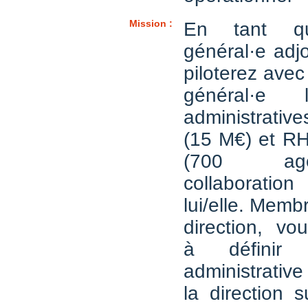
Mission :
En tant qu
général·e adjo
piloterez avec 
général·e l
administrativ
(15 M€) et RH
(700 ag
collaboratio
lui/elle. Memb
direction, vo
à définir 
administrative
la direction 