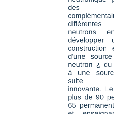
des équ
complémentai
différente
neutrons 
développer 
construction 
d'une sourc
neutron ¿ du
à une sourc
suite ins
innovante. L
plus de 90 pe
65 permanen
et enseignan