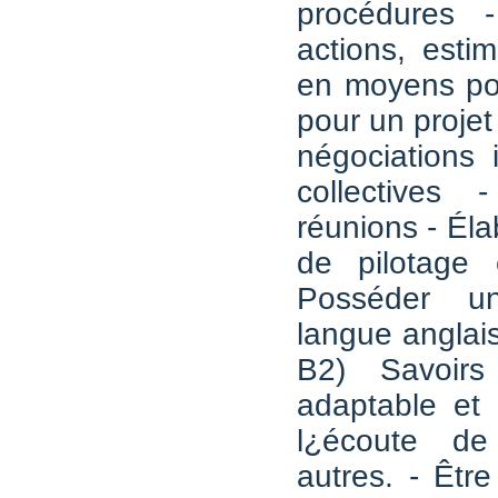
procédures -
actions, esti
en moyens po
pour un projet
négociations i
collectives
réunions - Éla
de pilotage 
Posséder u
langue anglai
B2) Savoirs
adaptable et 
l¿écoute d
autres. - Êtr