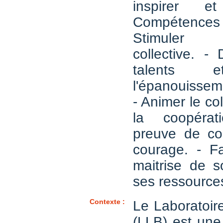
inspirer e
Compétences 
Stimuler l'
collective. -
talents e
l'épanouissem
- Animer le coll
la coopérat
preuve de co
courage. - F
maitrise de s
ses ressources
Contexte :
Le Laboratoire
(LLB) est une