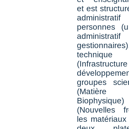
et est structu
administrat
personnes (u
administ
gestionnaire
techniq
(Infrast
développe
groupes scie
(Matière
Biophysiq
(Nouvelles f
les matériaux
deux plat