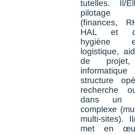
tutelles. Il/
pilotage a
(finances, RH
HAL et com
hygiène e
logistique, a
de projet, 
informatiq
structure opé
recherche o
dans un en
complexe (mult
multi-sites). I
met en œu