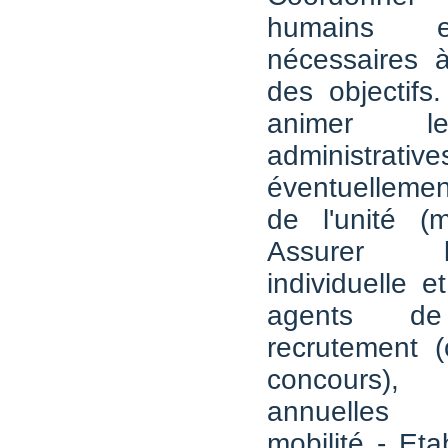
humains e
nécessaires à
des objectifs
animer l
administ
éventuelleme
de l'unité (mu
Assurer 
individuelle e
agents de
recrutement (
concours)
annuelles d
mobilité - Eta