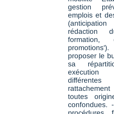
gestion pré
emplois et d
(anticipati
rédaction
formation,
promotions')
proposer le bu
sa réparti
exécutio
différentes
rattachemen
toutes origi
confondues. -
procédures f