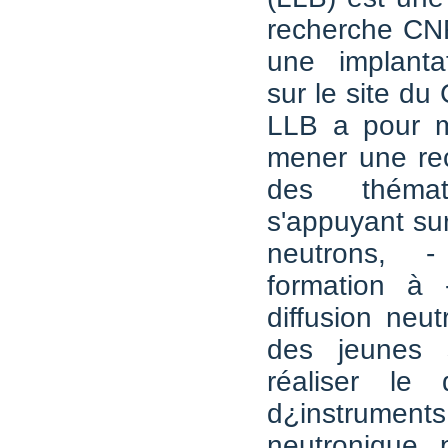
recherche CN
une implantat
sur le site du
LLB a pour m
mener une re
des thémat
s'appuyant sur
neutrons, -
formation à 
diffusion neu
des jeunes s
réaliser le 
d¿instrument
neutronique 