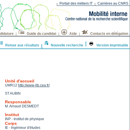
Portail des métiers IT
Carrières au CNRS
didature
Guide du candidat
Aide
Contacts en délégation
Retour aux résultats
Nouvelle recherche
Version imprimable
Unité d'accueil
UMR12
http://www-llb.cea.fr/
ST AUBIN
Responsable
M. Arnaud DESMEDT
Institut
INP - Institut de physique
Corps
IE - Ingénieur d'études