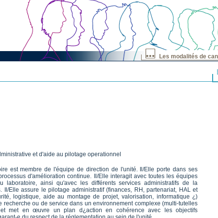
Les modalités de can
inistrative et d'aide au pilotage operationnel
oire est membre de l'équipe de direction de l'unité. Il/Elle porte dans ses
rocessus d'amélioration continue. Il/Elle interagit avec toutes les équipes
 laboratoire, ainsi qu'avec les différents services administratifs de la
Il/Elle assure le pilotage administratif (finances, RH, partenariat, HAL et
té, logistique, aide au montage de projet, valorisation, informatique ¿)
e recherche ou de service dans un environnement complexe (multi-tutelles
finit et met en œuvre un plan d¿action en cohérence avec les objectifs
t garant-e du respect de la réglementation au sein de l'unité.