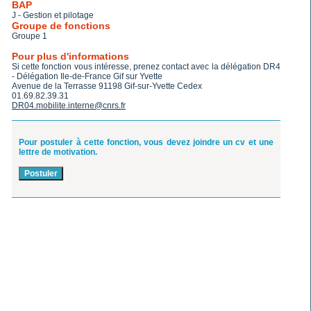
BAP
J - Gestion et pilotage
Groupe de fonctions
Groupe 1
Pour plus d'informations
Si cette fonction vous intéresse, prenez contact avec la délégation DR4
- Délégation Ile-de-France Gif sur Yvette
Avenue de la Terrasse 91198 Gif-sur-Yvette Cedex
01.69.82.39.31
DR04.mobilite.interne@cnrs.fr
Pour postuler à cette fonction, vous devez joindre un cv et une
lettre de motivation.