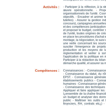
Activités :
- Participer à la réflexion, à la 
œuvre opérationnelle. - Propo
organisationnels de l'unité. Coo
objectifs. - Encadrer et animer 
tutelles). - Assurer la gestion in
concours), campagnes annuelles d
et des compétences (anticipation 
et proposer le budget, contrôler 
de l'unité, toutes origines de cr
en place les procédures d'achat e
montage, la négociation, le suivi e
une veille concernant les sourc
susciter l'émergence de projets
production et les moyens de la
règlementation et veiller à so
l'application de la politique en
Participer à la rédaction du bila
démarche qualité, et assurer sa m
Compétences :
Connaissances : - Connaissance 
- Connaissance du statut, du rôl
EPST. - Connaissance générale d
établissements publics - Conna
humaines - Connaissance général
- Connaissance des techniques
Appliquer et faire appliquer les 
l¿ensemble de la chaîne financièr
un budget et analyser des donnée
public - Maîtriser les outils e
financiers, RH, contrats etc¿) 