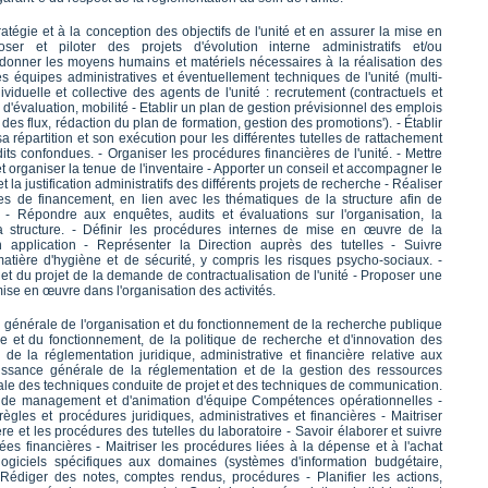
stratégie et à la conception des objectifs de l'unité et en assurer la mise en
ser et piloter des projets d'évolution interne administratifs et/ou
rdonner les moyens humains et matériels nécessaires à la réalisation des
les équipes administratives et éventuellement techniques de l'unité (multi-
dividuelle et collective des agents de l'unité : recrutement (contractuels et
'évaluation, mobilité - Etablir un plan de gestion prévisionnel des emplois
des flux, rédaction du plan de formation, gestion des promotions'). - Établir
sa répartition et son exécution pour les différentes tutelles de rattachement
édits confondues. - Organiser les procédures financières de l'unité. - Mettre
t organiser la tenue de l'inventaire - Apporter un conseil et accompagner le
t la justification administratifs des différents projets de recherche - Réaliser
es de financement, en lien avec les thématiques de la structure afin de
 - Répondre aux enquêtes, audits et évaluations sur l'organisation, la
 structure. - Définir les procédures internes de mise en œuvre de la
n application - Représenter la Direction auprès des tutelles - Suivre
 matière d'hygiène et de sécurité, y compris les risques psycho-sociaux. -
n et du projet de la demande de contractualisation de l'unité - Proposer une
ise en œuvre dans l'organisation des activités.
générale de l'organisation et du fonctionnement de la recherche publique
e et du fonctionnement, de la politique de recherche et d'innovation des
e la réglementation juridique, administrative et financière relative aux
issance générale de la réglementation et de la gestion des ressources
e des techniques conduite de projet et des techniques de communication.
 de management et d'animation d'équipe Compétences opérationnelles -
règles et procédures juridiques, administratives et financières - Maitriser
e et les procédures des tutelles du laboratoire - Savoir élaborer et suivre
s financières - Maitriser les procédures liées à la dépense et à l'achat
t logiciels spécifiques aux domaines (systèmes d'information budgétaire,
- Rédiger des notes, comptes rendus, procédures - Planifier les actions,