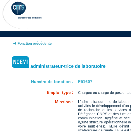
Fonction précédente
administrateur-trice de laboratoire
Numéro de fonction :
F51607
Emploi-type :
Chargee ou charge de gestion adm
Mission :
L'administrateur-trice de laborat
activités le développement d'un p
de recherche et les services du
Délégation CNRS et des tutelles. 
communication, hygiène et sécuri
d¿une structure opérationnelle d
voire multi-sites). Il/Elle dé
stratégiques de l'unité. Il/Elle es