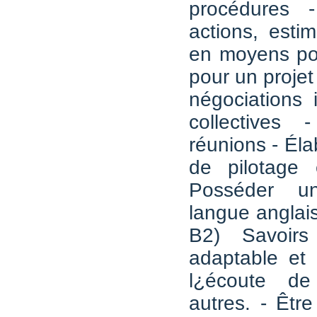
procédures -
actions, esti
en moyens po
pour un projet
négociations i
collectives
réunions - Éla
de pilotage 
Posséder u
langue anglai
B2) Savoirs
adaptable et 
l¿écoute d
autres. - Êtr