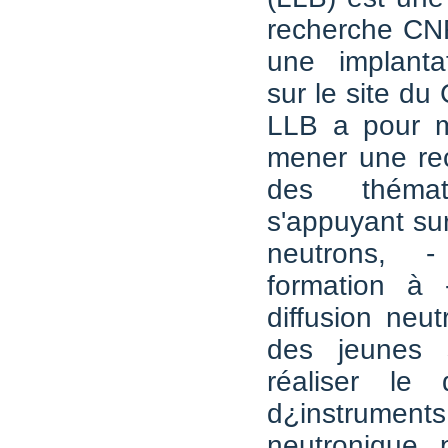
recherche CN
une implantat
sur le site du
LLB a pour m
mener une re
des thémat
s'appuyant sur
neutrons, -
formation à 
diffusion neu
des jeunes s
réaliser le 
d¿instrument
neutronique 