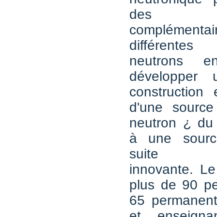
des équ
complémentai
différente
neutrons 
développer 
construction 
d'une sourc
neutron ¿ du
à une sourc
suite ins
innovante. L
plus de 90 pe
65 permanen
et enseignan