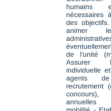
humains e
nécessaires à
des objectifs
animer l
administ
éventuelleme
de l'unité (mu
Assurer 
individuelle e
agents de
recrutement (
concours)
annuelles d
mobilité - Eta