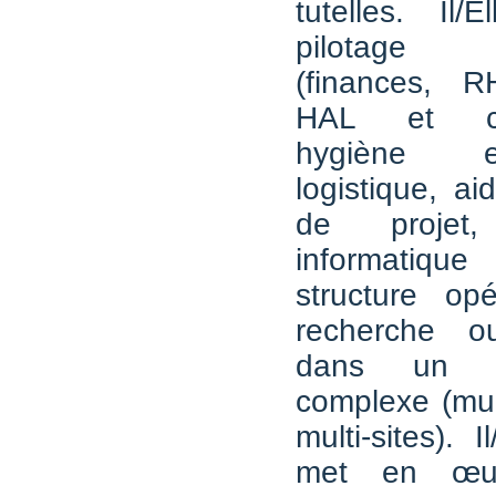
tutelles. Il/
pilotage a
(finances, RH
HAL et com
hygiène e
logistique, a
de projet, 
informatiq
structure opé
recherche o
dans un en
complexe (mult
multi-sites). I
met en œu