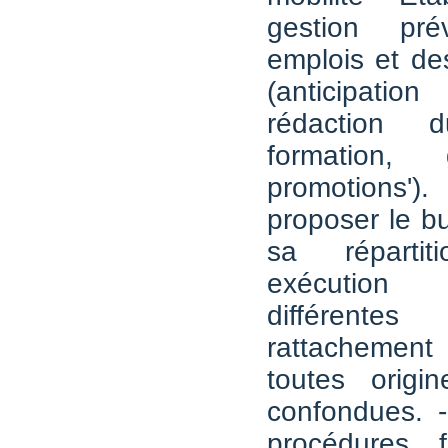
gestion pré
emplois et d
(anticipati
rédaction
formation,
promotions')
proposer le bu
sa réparti
exécutio
différentes
rattachemen
toutes origi
confondues. -
procédures f