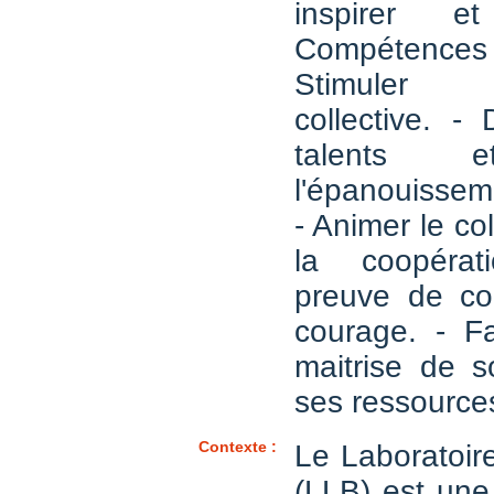
inspirer e
Compétences 
Stimuler l'
collective. -
talents e
l'épanouissem
- Animer le coll
la coopérat
preuve de co
courage. - F
maitrise de s
ses ressources
Contexte :
Le Laboratoire
(LLB) est une