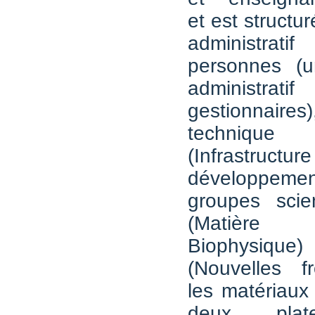
et est structu
administrat
personnes (u
administ
gestionnaire
techniq
(Infrast
développe
groupes scie
(Matière
Biophysiq
(Nouvelles f
les matériaux
deux plat