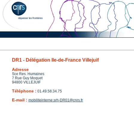
DR1 - Délégation Ile-de-France Villejuif
Adresse
Sce Res. Humaines
7 Rue Guy Moquet
94800 VILLEJUIF
Téléphone :
01.49.58.34.75
E-mail :
mobiliteinterne.srh-DR01@cnrs.fr