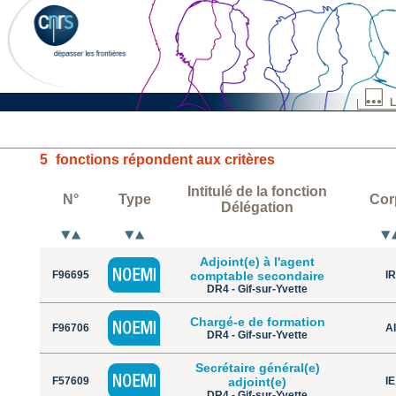
L
5
fonctions répondent aux critères
Intitulé de la fonction
N°
Type
Cor
Délégation
Adjoint(e) à l'agent
F96695
comptable secondaire
IR
DR4 - Gif-sur-Yvette
Chargé-e de formation
F96706
AI
DR4 - Gif-sur-Yvette
Secrétaire général(e)
F57609
adjoint(e)
IE
DR4 - Gif-sur-Yvette