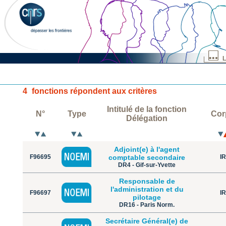
L
4
fonctions répondent aux critères
Intitulé de la fonction
N°
Type
Cor
Délégation
Adjoint(e) à l'agent
F96695
comptable secondaire
IR
DR4 - Gif-sur-Yvette
Responsable de
l'administration et du
F96697
IR
pilotage
DR16 - Paris Norm.
Secrétaire Général(e) de