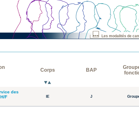
Les modalités de can
ion
Group
Corps
BAP
foncti
rvice des
 H/F
IE
J
Group